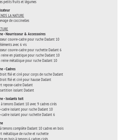
es petits fruits et légumes
isateur
RENDS LA NATURE
élevage de coccinelles
LTURE
he - Nourrisseur & Accessoires
sseur couvre-cadre pour ruche Dadant 10
-éléments avec 6 vis
sseur couvre-cadre pour ruchette Dadant 6
 à reine en plastique pour ruche Dadant 10
 à reine métallique pour ruche Dadant 10
he - Cadres
droit filé et ciré pour corps de ruche Dadant
droit filé et ciré pour hausse Dadant
t repose-cadre Dadant
partition isolant Dadant
he - Isolants toit
 à tenons Dadant 10 avec 9 cadres cirés
-cadre isolant pour ruche Dadant 10
-cadre isolant pour ruchette Dadant 6
che
à tenons complète Dadant 10 cadres en bois
t métallique de ruche et ruchette
te en bois à tenons 6 cadres cirés