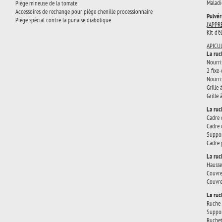
Maladi
Piège mineuse de la tomate
Accessoires de rechange pour piège chenille processionnaire
Pulvér
Piège spécial contre la punaise diabolique
J'APP
Kit d'
APICU
La ruc
Nourri
2 fixe
Nourri
Grille
Grille
La ruc
Cadre 
Cadre 
Suppor
Cadre 
La ruc
Hausse
Couvre
Couvre
La ru
Ruche 
Suppor
Ruchet