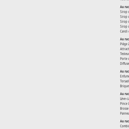
Au ruc
Sirop 
Sirop 
Sirop 
Sirop 
Candi 
Au ruc
Piège 
Attract
Testeu
Porte 
Diffus
Au ruc
Enfum
Torsad
Brique
Au ruc
Lève-c
Pince 
Brosse 
Pannea
Au ruc
Combin