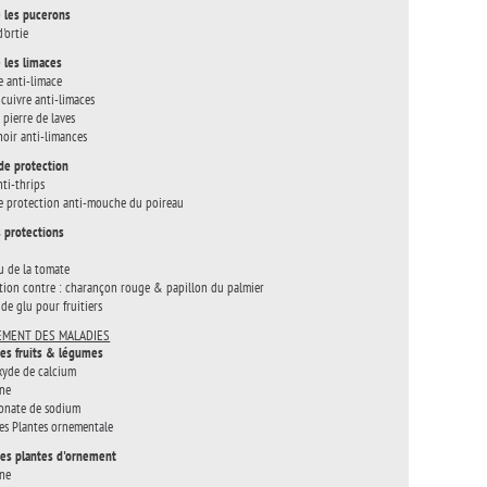
 les pucerons
d'ortie
 les limaces
e anti-limace
cuivre anti-limaces
 pierre de laves
oir anti-limances
 de protection
nti-thrips
de protection anti-mouche du poireau
 protections
u de la tomate
tion contre : charançon rouge & papillon du palmier
de glu pour fruitiers
EMENT DES MALADIES
es fruits & légumes
yde de calcium
ine
onate de sodium
es Plantes ornementale
es plantes d'ornement
ine