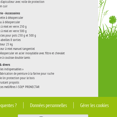
 d’apiculteur avec voile de protection
en cuir
rie - Accessoires
ette à désoperculer
u à désoperculer
 à miel en verre 250 g
 à miel en verre 500 g
cles pour pots 250 g et 500 g
-abeilles 8 sorties
teur 25 kg
teur à miel manuel tangentiel
désoperculer en acier inoxydable avec filtre et chevalet
re à coulisse double tamis
& divers
 les indispensables »
 fabrication de peinture à la farine pour ruche
de lin protection pour le bois
rustant propolis
es mellifères I-SOL® PRONECTAR
équentes ?
Données personnelles
Gérer les cookies