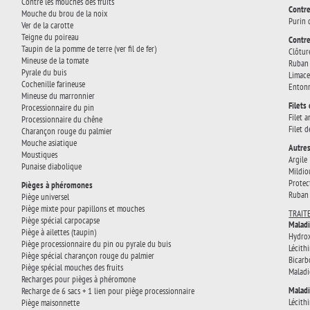
Contre les mouches des fruits
Contre
Mouche du brou de la noix
Purin 
Ver de la carotte
Teigne du poireau
Contre
Taupin de la pomme de terre (ver fil de fer)
Clôtur
Mineuse de la tomate
Ruban 
Pyrale du buis
Limace
Cochenille farineuse
Entonn
Mineuse du marronnier
Filets
Processionnaire du pin
Filet a
Processionnaire du chêne
Filet 
Charançon rouge du palmier
Mouche asiatique
Autres
Moustiques
Argile
Punaise diabolique
Mildio
Protec
Pièges à phéromones
Ruban 
Piège universel
Piège mixte pour papillons et mouches
TRAIT
Piège spécial carpocapse
Maladi
Piège à ailettes (taupin)
Hydrox
Piège processionnaire du pin ou pyrale du buis
Lécith
Piège spécial charançon rouge du palmier
Bicarb
Piège spécial mouches des fruits
Maladi
Recharges pour pièges à phéromone
Maladi
Recharge de 6 sacs + 1 lien pour piège processionnaire
Lécith
Piège maisonnette