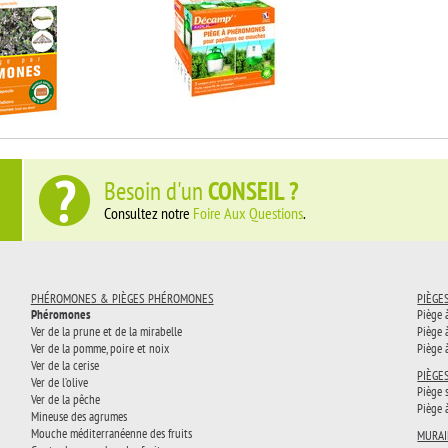
Besoin d'un
CONSEIL ?
Consultez notre
Foire Aux Questions
.
PHÉROMONES & PIÈGES PHÉROMONES
PIÈGE
Phéromones
Piège 
Ver de la prune et de la mirabelle
Piège 
Ver de la pomme, poire et noix
Piège 
Ver de la cerise
PIÈGE
Ver de l’olive
Piège 
Ver de la pêche
Piège 
Mineuse des agrumes
Mouche méditerranéenne des fruits
MURAI