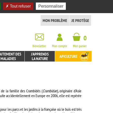
Tout refuser
Personnaliser
MON PROBLÈME
JE PROTÈGE
0
Newsletter
Mon compte
Mon panier
AITEMENT DES
J'APPRENDS
APICULTURE
MALADIES
LA NATURE
 de la famille des Crambidés (
Crambidae
), originaire d’Asie
roduite accidentellement en Europe en 2006, elle est repérée
ur les parcs et les jardins à la française où le buis est très