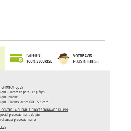
PAIEMENT
VOTRE AVIS
100% SÉCURISÉ
NOUS INTÉRESSE
S CHROMATIQUES
à glu - Plantes en pots - 12 pièges
à glu - plaque
à glu - Plaques jaunes XXL - 5 pièges
S CONTRE LA CHENILLE PROCESSIONNAIRE DU PIN
spécial processionnaire du pin
à chenilles processionnaires
LLES