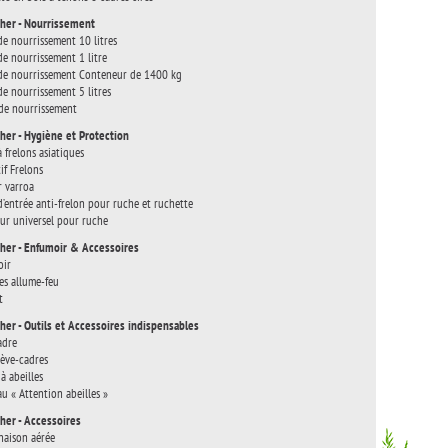
her - Nourrissement
de nourrissement 10 litres
de nourrissement 1 litre
de nourrissement Conteneur de 1400 kg
de nourrissement 5 litres
de nourrissement
her - Hygiène et Protection
à frelons asiatiques
if Frelons
r varroa
d’entrée anti-frelon pour ruche et ruchette
eur universel pour ruche
her - Enfumoir & Accessoires
oir
es allume-feu
t
her - Outils et Accessoires indispensables
adre
lève-cadres
à abeilles
u « Attention abeilles »
her - Accessoires
aison aérée