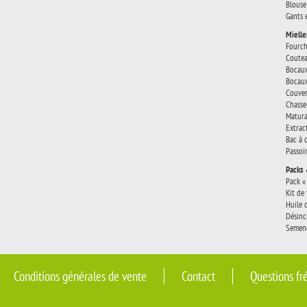
Blouse
Gants 
Mielle
Fourch
Coutea
Bocaux
Bocaux
Couver
Chasse
Matura
Extrac
Bac à 
Passoi
Packs 
Pack «
Kit de
Huile 
Désinc
Semenc
Conditions générales de vente
Contact
Questions fr