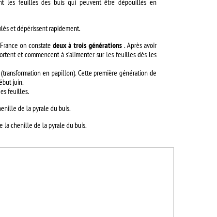
ent les feuilles des buis qui peuvent être dépouillés en
ûlés et dépérissent rapidement.
n France on constate
deux à trois générations
. Après avoir
sortent et commencent à s’alimenter sur les feuilles dès les
(transformation en papillon). Cette première génération de
début juin.
es feuilles.
enille de la pyrale du buis.
e la chenille de la pyrale du buis.