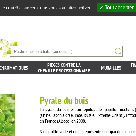
Tout accepter
e le contrôle sur ceux que vous souhaitez activer
PIÈGES CONTRE LA
TR
 CHROMATIQUES
MURAILLES
CHENILLE PROCESSIONNAIRE
Pyrale du buis
La pyrale du buis est un lépidoptère (papillon nocturne)
(Chine, Japon, Corée, Inde, Russie, Extrême-Orient ). Int
en France (Alsace) en 2008.
Sa chenille verte et noire, représente une grande menace po