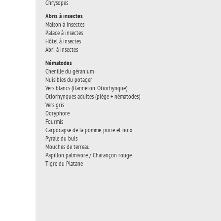
Chrysopes
Abris à insectes
Maison à insectes
Palace à insectes
Hôtel à insectes
Abri à insectes
Nématodes
Chenille du géranium
Nuisibles du potager
Vers blancs (Hanneton, Otiorhynque)
Otiorhynques adultes (piège + nématodes)
Vers gris
Doryphore
Fourmis
Carpocapse de la pomme, poire et noix
Pyrale du buis
Mouches de terreau
Papillon palmivore / Charançon rouge
Tigre du Platane