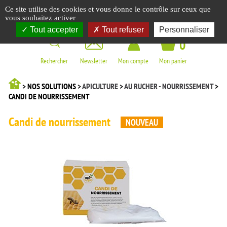
Panneau de gestion des cookies
Ce site utilise des cookies et vous donne le contrôle sur ceux que
☰
vous souhaitez activer
Tout accepter
Tout refuser
Personnaliser
0
Rechercher
Newsletter
Mon compte
Mon panier
> NOS SOLUTIONS >
APICULTURE
>
AU RUCHER - NOURRISSEMENT
>
CANDI DE NOURRISSEMENT
Candi de nourrissement
NOUVEAU