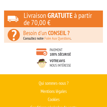
Livraison
GRATUITE
à partir
de
70,00 €
Besoin d'un
CONSEIL ?
Consultez notre
Foire Aux Questions
.
PAIEMENT
100% SÉCURISÉ
VOTRE AVIS
NOUS INTÉRESSE
Qui sommes-nous ?
Mentions légales
Cookies