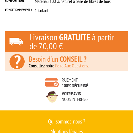
COMPOSITION :
Matériau 100 % naturel à base de fibres de bois
CONDITIONNEMENT :
1 isolant
Livraison
GRATUITE
à partir
de
70,00 €
Besoin d'un
CONSEIL ?
Consultez notre
Foire Aux Questions
.
PAIEMENT
100% SÉCURISÉ
VOTRE AVIS
NOUS INTÉRESSE
Qui sommes-nous ?
Mentions légales