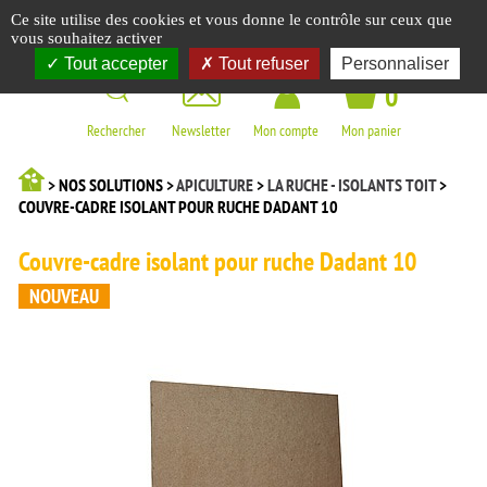
Panneau de gestion des cookies
Ce site utilise des cookies et vous donne le contrôle sur ceux que
☰
vous souhaitez activer
Tout accepter
Tout refuser
Personnaliser
0
Rechercher
Newsletter
Mon compte
Mon panier
> NOS SOLUTIONS >
APICULTURE
>
LA RUCHE - ISOLANTS TOIT
>
COUVRE-CADRE ISOLANT POUR RUCHE DADANT 10
Couvre-cadre isolant pour ruche Dadant 10
NOUVEAU