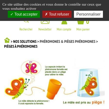
Panneau de gestion des cookies
Ce site utilise des cookies et vous donne le contrôle sur ceux que
☰
vous souhaitez activer
Tout accepter
Tout refuser
Personnaliser
0
Rechercher
Newsletter
Mon compte
Mon panier
> NOS SOLUTIONS >
PHÉROMONES & PIÈGES PHÉROMONES
>
PIÈGES À PHÉROMONES