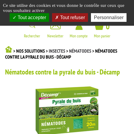
Panneau de gestion des cookies
Ce site utilise des cookies et vous donne le contrôle sur ceux que
☰
vous souhaitez activer
Tout accepter
Tout refuser
Personnaliser
0
Rechercher
Newsletter
Mon compte
Mon panier
> NOS SOLUTIONS >
INSECTES
>
NÉMATODES
> NÉMATODES
CONTRE LA PYRALE DU BUIS - DÉCAMP
Nématodes contre la pyrale du buis - Décamp