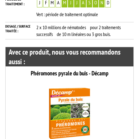
J
F
M
A
M
J
J
A
S
O
N
D
TRAITEMENT :
Vert : période de traitement optimale
DOSAGE / SURFACE
2 x 10 millions de nématodes pour 2 traitements
TRAITÉE :
successifs de 10 m linéaires ou 3 gros buis.
Avec ce produit, nous vous recommandons
aussi :
Phéromones pyrale du buis - Décamp