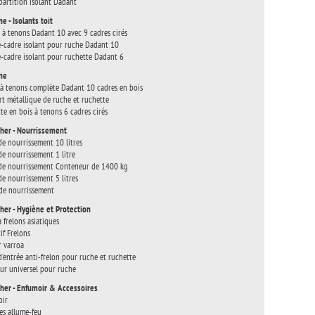
partition isolant Dadant
he - Isolants toit
 à tenons Dadant 10 avec 9 cadres cirés
-cadre isolant pour ruche Dadant 10
-cadre isolant pour ruchette Dadant 6
che
à tenons complète Dadant 10 cadres en bois
t métallique de ruche et ruchette
te en bois à tenons 6 cadres cirés
her - Nourrissement
de nourrissement 10 litres
de nourrissement 1 litre
de nourrissement Conteneur de 1400 kg
de nourrissement 5 litres
de nourrissement
her - Hygiène et Protection
à frelons asiatiques
if Frelons
r varroa
d’entrée anti-frelon pour ruche et ruchette
eur universel pour ruche
her - Enfumoir & Accessoires
oir
es allume-feu