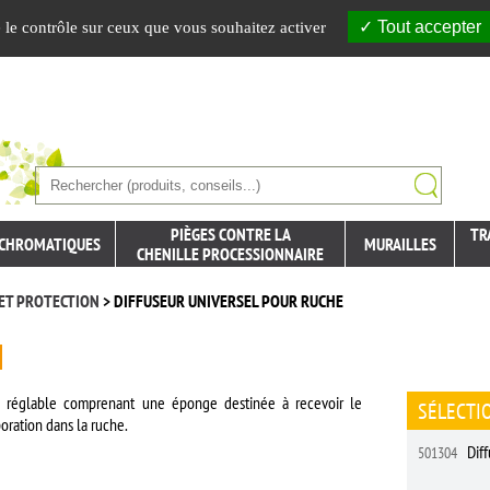
Tout accepter
e le contrôle sur ceux que vous souhaitez activer
PIÈGES CONTRE LA
TR
 CHROMATIQUES
MURAILLES
CHENILLE PROCESSIONNAIRE
 ET PROTECTION
> DIFFUSEUR UNIVERSEL POUR RUCHE
re réglable comprenant une éponge destinée à recevoir le
SÉLECTI
poration dans la ruche.
Diff
501304