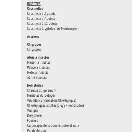
INSECTES
Coccinelles
Coccinelle à 2 points
Coccinelle à 7 points
Coccinelle à 11 points
Coccinelle Cryptolaemus Montrouzieri
Acariens
Chrysopes
Chrysopes
Abris à insectes
Maison à insectes
Palace à insectes
Hôtel à insectes
Abri à insectes
Nématodes
Chenille du géranium
Nuisibles du potager
Vers blancs (Hanneton, Otiorhynque)
Otiorhynques adultes (piège + nématodes)
Vers gris
Doryphore
Fourmis
Carpocapse de la pomme, poire et noix
Pyrale du buis