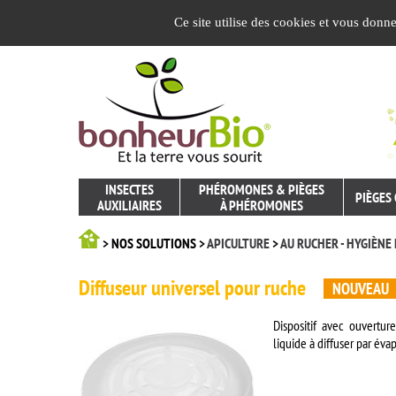
Panneau de gestion des cookies
Ce site utilise des cookies et vous donn
INSECTES
PHÉROMONES & PIÈGES
PIÈGES
AUXILIAIRES
À PHÉROMONES
> NOS SOLUTIONS >
APICULTURE
>
AU RUCHER - HYGIÈNE
Diffuseur universel pour ruche
NOUVEAU
Dispositif avec ouvertu
liquide à diffuser par éva