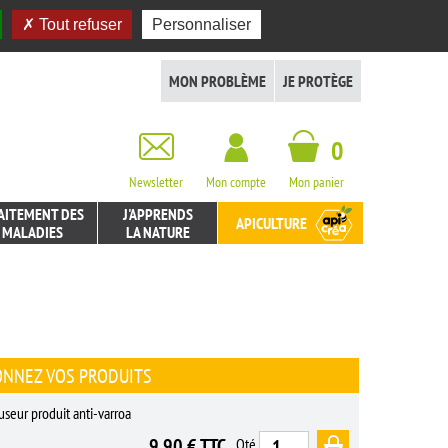
Tout refuser
Personnaliser
MON PROBLÈME
JE PROTÈGE
0
Newsletter
Mon compte
Mon panier
AITEMENT DES
J'APPRENDS
APICULTURE
MALADIES
LA NATURE
ONNEZ VOS PRODUITS
useur produit anti-varroa
9,90 € TTC
Qté