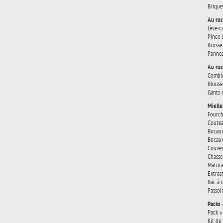
Brique
Au ruc
Lève-c
Pince 
Brosse 
Pannea
Au ruc
Combin
Blouse
Gants 
Mielle
Fourch
Coutea
Bocaux
Bocaux
Couver
Chasse
Matura
Extrac
Bac à 
Passoi
Packs 
Pack «
Kit de