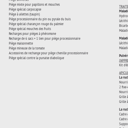
Piège mixte pour papillons et mouches
TRAIT
Piège spécial carpocapse
Maladi
Piège à ailettes (taupin)
Hydrox
Piège processionnaire du pin ou pyrale du buis
Lécith
Piège spécial charançon rouge du palmier
Bicarb
Piège spécial mouches des fruits
Maladi
Recharges pour pièges à phéromone
Maladi
Recharge de 6 sacs + 1 lien pour piège processionnaire
Lécith
Piège maisonnette
Maladi
Piège mineuse de la tomate
Accessoires de rechange pour piège chenille processionnaire
Pulvér
Piège spécial contre la punaise diabolique
J'APP
Kit d'
APICU
La ruc
Nourri
2 fixe
Nourri
Grille
Grille
La ruc
Cadre 
Cadre 
Suppor