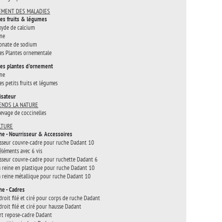
EMENT DES MALADIES
es fruits & légumes
yde de calcium
ine
onate de sodium
es Plantes ornementale
es plantes d'ornement
ine
es petits fruits et légumes
isateur
RENDS LA NATURE
élevage de coccinelles
LTURE
he - Nourrisseur & Accessoires
sseur couvre-cadre pour ruche Dadant 10
-éléments avec 6 vis
sseur couvre-cadre pour ruchette Dadant 6
 à reine en plastique pour ruche Dadant 10
 à reine métallique pour ruche Dadant 10
he - Cadres
droit filé et ciré pour corps de ruche Dadant
droit filé et ciré pour hausse Dadant
t repose-cadre Dadant