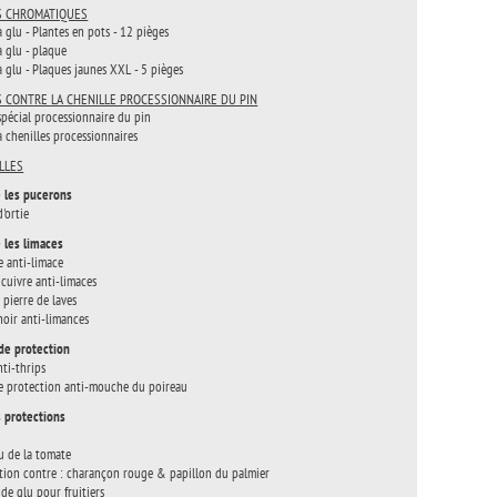
S CHROMATIQUES
à glu - Plantes en pots - 12 pièges
à glu - plaque
à glu - Plaques jaunes XXL - 5 pièges
S CONTRE LA CHENILLE PROCESSIONNAIRE DU PIN
spécial processionnaire du pin
à chenilles processionnaires
LLES
 les pucerons
d'ortie
 les limaces
e anti-limace
cuivre anti-limaces
 pierre de laves
oir anti-limances
 de protection
nti-thrips
de protection anti-mouche du poireau
 protections
u de la tomate
tion contre : charançon rouge & papillon du palmier
de glu pour fruitiers