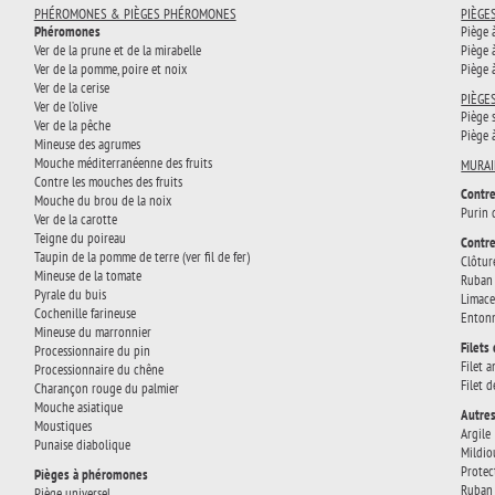
PHÉROMONES & PIÈGES PHÉROMONES
PIÈGE
Phéromones
Piège 
Ver de la prune et de la mirabelle
Piège 
Ver de la pomme, poire et noix
Piège 
Ver de la cerise
PIÈGE
Ver de l’olive
Piège 
Ver de la pêche
Piège 
Mineuse des agrumes
Mouche méditerranéenne des fruits
MURAI
Contre les mouches des fruits
Contre
Mouche du brou de la noix
Purin 
Ver de la carotte
Teigne du poireau
Contre
Taupin de la pomme de terre (ver fil de fer)
Clôtur
Mineuse de la tomate
Ruban 
Pyrale du buis
Limace
Cochenille farineuse
Entonn
Mineuse du marronnier
Filets
Processionnaire du pin
Filet a
Processionnaire du chêne
Filet 
Charançon rouge du palmier
Mouche asiatique
Autres
Moustiques
Argile
Punaise diabolique
Mildio
Protec
Pièges à phéromones
Ruban 
Piège universel