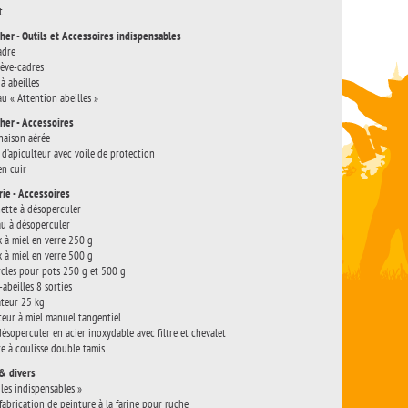
t
her - Outils et Accessoires indispensables
adre
lève-cadres
à abeilles
u « Attention abeilles »
her - Accessoires
aison aérée
 d’apiculteur avec voile de protection
en cuir
rie - Accessoires
ette à désoperculer
u à désoperculer
 à miel en verre 250 g
 à miel en verre 500 g
cles pour pots 250 g et 500 g
-abeilles 8 sorties
teur 25 kg
teur à miel manuel tangentiel
désoperculer en acier inoxydable avec filtre et chevalet
re à coulisse double tamis
& divers
 les indispensables »
 fabrication de peinture à la farine pour ruche