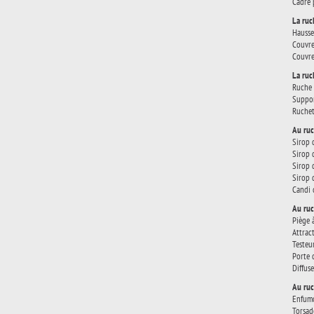
Cadre 
La ruc
Hausse
Couvre
Couvre
La ru
Ruche 
Suppor
Ruchet
Au ruc
Sirop 
Sirop 
Sirop 
Sirop 
Candi 
Au ruc
Piège 
Attract
Testeu
Porte 
Diffus
Au ruc
Enfum
Torsad