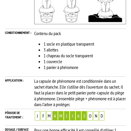
CONDITIONNEMENT :
Contenu du pack
1 socle en plastique transparent
3 ailettes
1 chapeau du socle transparent
1 couvercle
1 panier à phéromone
APPLICATION :
La capsule de phéromone est conditionnée dans un
sachet étanche. Elle s’utilise dès l’ouverture du sachet. Il
faut la placer dans le petit panier porte-capsule du piège
à phéromone. L’ensemble piège + phéromone est à placer
dans l’arbre à protéger.
PÉRIODE DE
J
F
M
A
M
J
J
A
S
O
N
D
TRAITEMENT :
DOSAGE / SURFACE
Pour une bonne efficacité il est conseillé d’utiliser 1