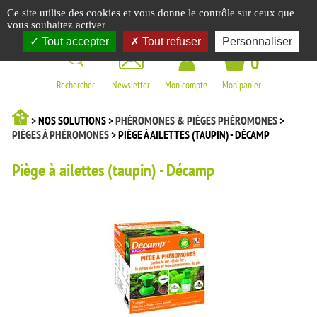
Panneau de gestion des cookies
Ce site utilise des cookies et vous donne le contrôle sur ceux que
☰
vous souhaitez activer
Tout accepter
Tout refuser
Personnaliser
0
Rechercher
Newsletter
Mon compte
Mon panier
> NOS SOLUTIONS >
PHÉROMONES & PIÈGES PHÉROMONES
>
PIÈGES À PHÉROMONES
> PIÈGE À AILETTES (TAUPIN) - DÉCAMP
Piège à ailettes (taupin) - Décamp