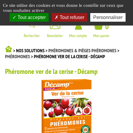
Panneau de gestion des cookies
Ce site utilise des cookies et vous donne le contrôle sur ceux que
☰
vous souhaitez activer
Tout accepter
Tout refuser
Personnaliser
0
Rechercher
Newsletter
Mon compte
Mon panier
> NOS SOLUTIONS >
PHÉROMONES & PIÈGES PHÉROMONES
>
PHÉROMONES
> PHÉROMONE VER DE LA CERISE - DÉCAMP
Phéromone ver de la cerise - Décamp