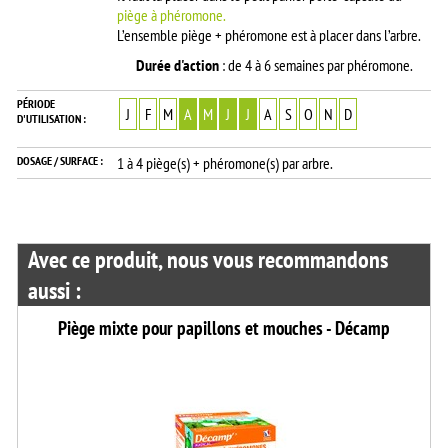
piège à phéromone.
L’ensemble piège + phéromone est à placer dans l’arbre.
Durée d'action
: de 4 à 6 semaines par phéromone.
PÉRIODE
J
F
M
A
M
J
J
A
S
O
N
D
D'UTILISATION :
DOSAGE / SURFACE :
1 à 4 piège(s) + phéromone(s) par arbre.
Avec ce produit, nous vous recommandons
aussi :
Piège mixte pour papillons et mouches - Décamp