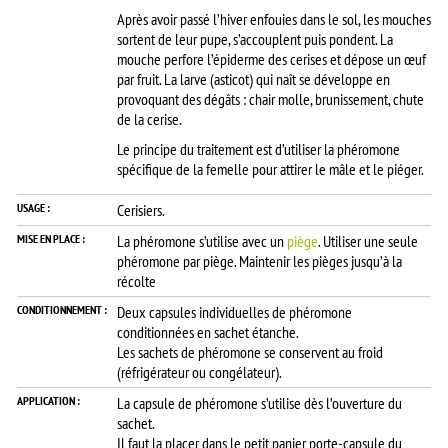
Après avoir passé l’hiver enfouies dans le sol, les mouches
sortent de leur pupe, s’accouplent puis pondent. La
mouche perfore l’épiderme des cerises et dépose un œuf
par fruit. La larve (asticot) qui naît se développe en
provoquant des dégâts : chair molle, brunissement, chute
de la cerise.
Le principe du traitement est d’utiliser la phéromone
spécifique de la femelle pour attirer le mâle et le piéger.
USAGE :
Cerisiers.
MISE EN PLACE :
La phéromone s’utilise avec un
piège
. Utiliser une seule
phéromone par piège. Maintenir les pièges jusqu’à la
récolte
CONDITIONNEMENT :
Deux capsules individuelles de phéromone
conditionnées en sachet étanche.
Les sachets de phéromone se conservent au froid
(réfrigérateur ou congélateur).
APPLICATION :
La capsule de phéromone s’utilise dès l’ouverture du
sachet.
Il faut la placer dans le petit panier porte-capsule du