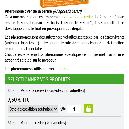
Phéromone : ver de la cerise
(Rhagoletis cerasi)
C’est une mouche qui est responsable du
ver de la cerise
. La femelle dépose
ses œufs sous la peau des fruits. Lorsque le ver naît, il se nourrit et se
développe dans le fruit en provoquant des dégâts.
Les phéromones sont des substances volatiles sécrétées par les êtres vivants
(animaux, insectes….). Elles jouent le rôle de reconnaissance et d’attraction
sexuelle ou alimentaire.
Chaque espèce émet sa phéromone spécifique ce qui permet d’avoir une
action très ciblée sur le ravageur.
Les phéromones s´utilisent avec
un piège
.
SÉLECTIONNEZ VOS PRODUITS
Ver de la cerise (2 capsules individuelles)
8014
7,50 € TTC
Qté
Ver de la cerise (20 capsules)
8214