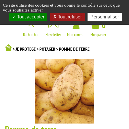
Panneau de gestion des cookies
Ce site utilise des cookies et vous donne le contrôle sur ceux que
☰
vous souhaitez activer
Tout accepter
Tout refuser
Personnaliser
0
Rechercher
Newsletter
Mon compte
Mon panier
> JE PROTÈGE > POTAGER > POMME DE TERRE